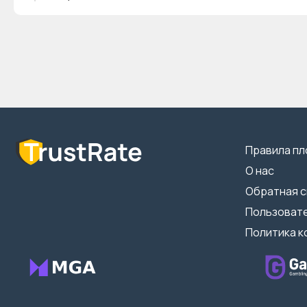
Правила п
О нас
Обратная с
Пользоват
Политика 