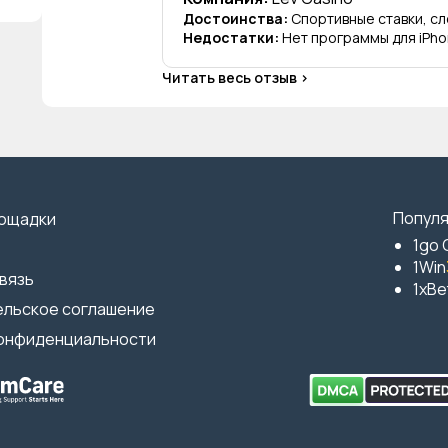
Достоинства:
Спортивные ставки, с
Недостатки:
Нет программы для iPh
Читать весь отзыв
Популя
лощадки
1go 
1Win
вязь
1xBe
ельское соглашение
конфиденциальности