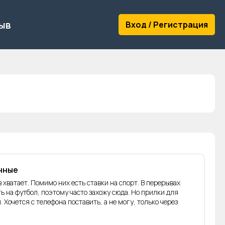
ыв
Вход / Регистрация
нные
 хватает. Помимо них есть ставки на спорт. В перерывах
ь на футбол, поэтому часто захожу сюда. Но прилки для
 Хочется с телефона поставить, а не могу, только через