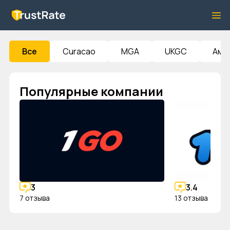
Все
Curacao
MGA
UKGC
Аме
Популярные компании
3
3.4
7 отзыва
13 отзыва