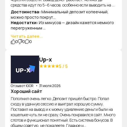
средства идут по 5–6 часов, особенно если выводить на ...
Достоинства:
Минимальный депозит копеечный,
можно просто покрут...
Недостатки:
Из минусов — дизайн кажется немного
перегруженным ...
Читать далее...
0
0
0
Up-x
★
★
★
★
★
5 / 5
Отзыв от
IGOR
31 июля 2026
Хороший сайт
Пополнил очень легко. Депозит пришёл быстро. Попал
сходу в удачную сессию и выиграл хорошую сумму.
Поставил на вывод и к моему удивлению деньги были на
кошельке чуть ли не сразу. Очень понравился сайт. Много
слотов и функционал понятный. Есть система бонусов. В
общем советую, не пожалеете. Главное н...