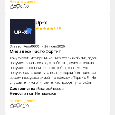
Читать далее...
0
0
0
Up-x
★
★
★
★
★
5 / 5
Отзыв от
Rewa8608
24 июля 2026
Мне здесь часто фортит
Хочу сказать что при нынешних реалиях жизни, здесь
получается неплохо подзаработать, действительно,
получается совсем неплохо, ребят, советую. Уже
получилось накопить на цель, которая была кажется
совсем неосуществимой , на поездку в Турцию !!! Не
слушайте никого, играйте, кто пробует у того обя...
Достоинства:
Быстрый вывод
Недостатки:
Не нашлось
Читать далее...
0
0
0