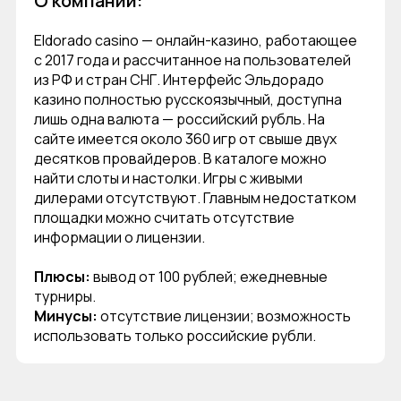
О компании:
Eldorado casino — онлайн-казино, работающее
с 2017 года и рассчитанное на пользователей
из РФ и стран СНГ. Интерфейс Эльдорадо
казино полностью русскоязычный, доступна
лишь одна валюта — российский рубль. На
сайте имеется около 360 игр от свыше двух
десятков провайдеров. В каталоге можно
найти слоты и настолки. Игры с живыми
дилерами отсутствуют. Главным недостатком
площадки можно считать отсутствие
информации о лицензии.
Плюсы:
вывод от 100 рублей; ежедневные
турниры.
Минусы:
отсутствие лицензии; возможность
использовать только российские рубли.