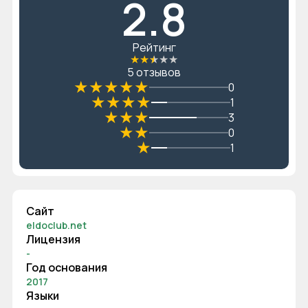
2.8
Рейтинг
★
★
★
★
★
5 отзывов
★
★
★
★
★
0
★
★
★
★
1
★
★
★
3
★
★
0
★
1
Сайт
eldoclub.net
Лицензия
-
Год основания
2017
Языки