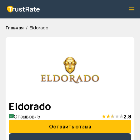
Главная
Eldorado
Eldorado
★
★
★
★
★
Отзывов: 5
2.8
Оставить отзыв