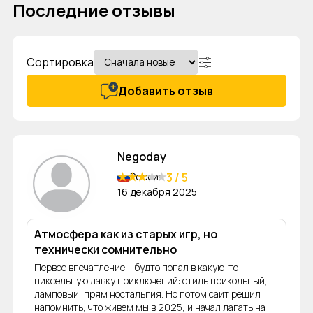
Последние отзывы
Сортировка
Добавить отзыв
Negoday
★
★
★
★
★
Россия
3 / 5
16 декабря 2025
Атмосфера как из старых игр, но
технически сомнительно
Первое впечатление – будто попал в какую-то
пиксельную лавку приключений: стиль прикольный,
ламповый, прям ностальгия. Но потом сайт решил
напомнить, что живем мы в 2025, и начал лагать на