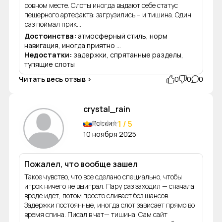
ровном месте. Слоты иногда выдают себе статус
пещерного артефакта: загрузились – и тишина. Один
раз поймал прик...
Достоинства:
атмосферный стиль, норм
навигация, иногда приятно ...
Недостатки:
задержки, спрятанные разделы,
тупящие слоты
Читать весь отзыв
0
0
0
crystal_rain
★
★
★
★
★
Россия
1 / 5
10 ноября 2025
Пожалел, что вообще зашел
Такое чувство, что все сделано специально, чтобы
игрок ничего не выиграл. Пару раз заходил — сначала
вроде идет, потом просто сливает без шансов.
Задержки постоянные, иногда слот зависает прямо во
время спина. Писал в чат— тишина. Сам сайт