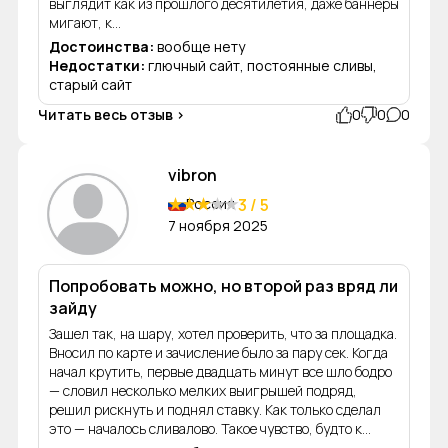
выглядит как из прошлого десятилетия, даже баннеры
мигают, к...
Достоинства:
вообще нету
Недостатки:
глючный сайт, постоянные сливы,
старый сайт
Читать весь отзыв
0
0
0
vibron
★
★
★
★
★
Россия
3 / 5
7 ноября 2025
Попробовать можно, но второй раз вряд ли
зайду
Зашел так, на шару, хотел проверить, что за площадка.
Вносил по карте и зачисление было за пару сек. Когда
начал крутить, первые двадцать минут все шло бодро
— словил несколько мелких выигрышей подряд,
решил рискнуть и поднял ставку. Как только сделал
это — началось сливалово. Такое чувство, будто к...