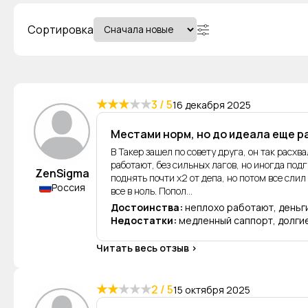
Сортировка
★
★
★
★
★
3 / 5
16 декабря 2025
Местами норм, но до идеала еще р
В Такер зашел по совету друга, он так расхв
работают, без сильных лагов, но иногда под
ZenSigma
поднять почти х2 от депа, но потом все сли
Россия
все в ноль. Попол...
Достоинства:
неплохо работают, деньг
Недостатки:
медленный саппорт, долгие
Читать весь отзыв
★
★
★
★
★
2 / 5
15 октября 2025