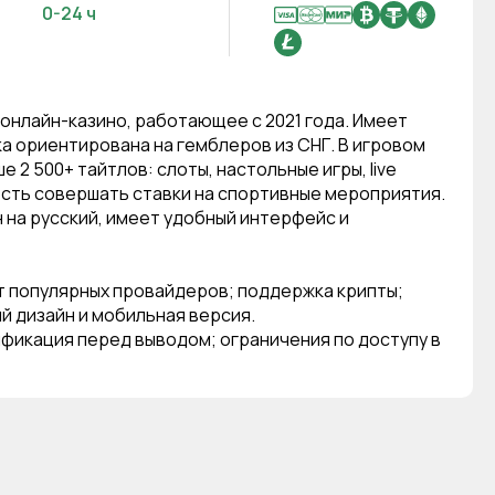
0-24 ч
 онлайн-казино, работающее с 2021 года. Имеет
 ориентирована на гемблеров из СНГ. В игровом
 2 500+ тайтлов: слоты, настольные игры, live
сть совершать ставки на спортивные мероприятия.
н на русский, имеет удобный интерфейс и
т популярных провайдеров; поддержка крипты;
й дизайн и мобильная версия.
фикация перед выводом; ограничения по доступу в