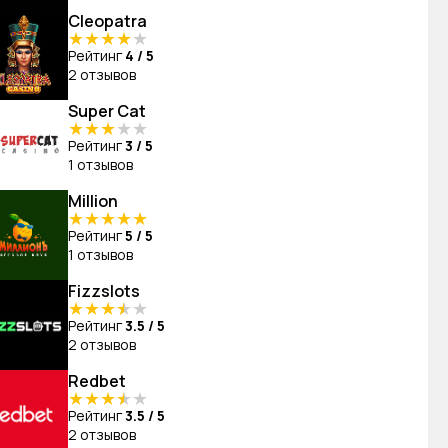
Cleopatra
★
★
★
★
★
Рейтинг
4 / 5
2 отзывов
Super Cat
★
★
★
★
★
Рейтинг
3 / 5
1 отзывов
Million
★
★
★
★
★
Рейтинг
5 / 5
1 отзывов
Fizzslots
★
★
★
★
★
Рейтинг
3.5 / 5
2 отзывов
Redbet
★
★
★
★
★
Рейтинг
3.5 / 5
2 отзывов