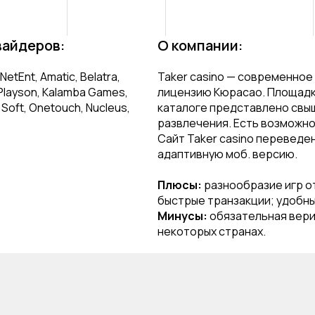
вайдеров:
О компании:
NetEnt, Amatic, Belatra,
Taker casino — современное
, Playson, Kalamba Games,
лицензию Кюрасао. Площадка
g Soft, Onetouch, Nucleus,
каталоге представлено свыше
развлечения. Есть возможно
Сайт Taker casino переведе
адаптивную моб. версию.
Плюсы:
разнообразие игр о
быстрые транзакции; удобны
Минусы:
обязательная вери
некоторых странах.