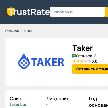
Главная
Taker
Taker
Отзывов: 4
★
★
★
★
★
3.0
Оставить отзы
Сайт
Лицензия
Год
taker.bar
-
основа