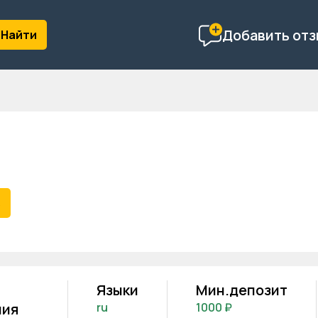
Добавить отз
в
Языки
Мин.депозит
ния
ru
1000 ₽