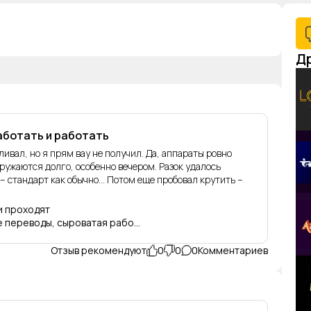
Др
аботать и работать
аливал, но я прям вау не получил. Да, аппараты ровно
гружаются долго, особенно вечером. Разок удалось
л – стандарт как обычно… Потом еще пробовал крутить –
и проходят
 переводы, сыроватая рабо...
Отзыв рекомендуют
0
0
0