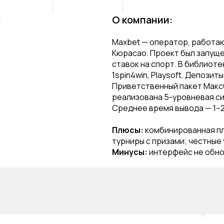
:
О компании:
Maxbet — оператор, работа
Кюрасао. Проект был запущен
ставок на спорт. В библиотек
1spin4win, Playsoft. Депозит
Приветственный пакет Максб
реализована 5-уровневая си
Среднее время вывода — 1–2
Плюсы:
комбинированная пл
турниры с призами; честные 
Минусы:
интерфейс не обно