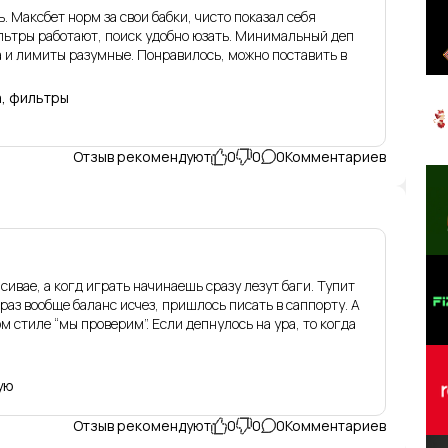
. Максбет норм за свои бабки, чисто показал себя
ильтры работают, поиск удобно юзать. Минимальный деп
а и лимиты разумные. Понравилось, можно поставить в
а, фильтры
Отзыв рекомендуют
0
0
0
асивае, а когд играть начинаешь сразу лезут баги. Тупит
раз вообще баланс исчез, пришлось писать в саппорту. А
ом стиле “мы проверим”. Если депнулось на ура, то когда
ую
Отзыв рекомендуют
0
0
0