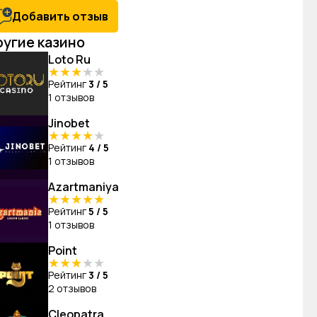
Добавить отзыв
угие казино
Loto Ru
★
★
★
★
★
Рейтинг
3 / 5
1 отзывов
Jinobet
★
★
★
★
★
Рейтинг
4 / 5
1 отзывов
Azartmaniya
★
★
★
★
★
Рейтинг
5 / 5
1 отзывов
Point
★
★
★
★
★
Рейтинг
3 / 5
2 отзывов
Cleopatra