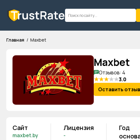
Главная
Maxbet
Maxbet
Отзывов: 4
★
★
★
★
★
3.0
Оставить отзы
Сайт
Лицензия
Год
maxbet.by
-
основ