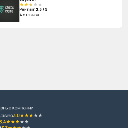
★
★
★
★
★
Рейтинг
2.5 / 5
4 отзывов
рные компании:
★
★
★
★
★
Casino
3.0
★
★
★
★
★
3.4
★
★
★
★
★