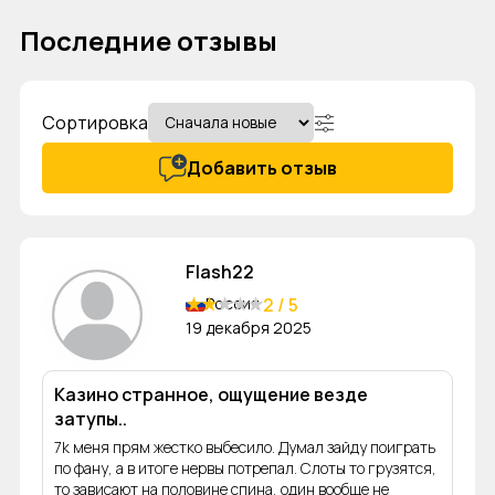
Последние отзывы
Сортировка
Добавить отзыв
Flash22
★
★
★
★
★
Россия
2 / 5
19 декабря 2025
Казино странное, ощущение везде
затупы..
7k меня прям жестко выбесило. Думал зайду поиграть
по фану, а в итоге нервы потрепал. Слоты то грузятся,
то зависают на половине спина, один вообще не