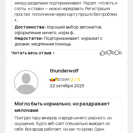
между разделами подтормаживают. Радует, что есть и
слоты, и ставки — можно чередовать. Регистрация
простая, пополнение через карту прошло без проблем,
к...
Достоинства:
Хороший выбор автоматов,
оформление ничего, норм ф...
Недостатки:
Подтормаживает, мурыжат с
доками, медленная помощь
Читать весь отзыв
0
0
0
thunderwolf
★
★
★
★
★
Россия
2 / 5
22 октября 2025
Могло быть нормально, но раздражает
мелочами
Поиграл пару вечеров, и вроде ничего ужасного, но
ощущение, будто веб-сайт специально выводит из
себя. Все вроде работает, но как-то криво. Один