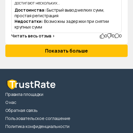
достигают нескольких...
Достоинства:
Быстрый вывод мелких сумм,
простая регистрация
Недостатки:
Возможны задержки при снятии
крупных сумм
Читать весь отзыв
0
0
0
Показать больше
Правила площадки
О нас
Обратная связь
Пользовательское соглашение
Политика конфиденциальности