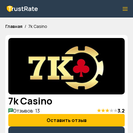
Главная
7k Casino
7k Casino
★
★
★
★
★
Отзывов: 13
3.2
Оставить отзыв