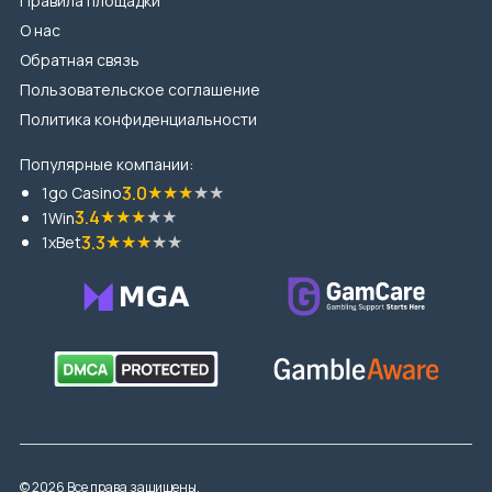
Правила площадки
О нас
Обратная связь
Пользовательское соглашение
Политика конфиденциальности
Популярные компании:
★
★
★
★
★
3.0
1go Casino
★
★
★
★
★
3.4
1Win
★
★
★
★
★
3.3
1xBet
© 2026 Все права защищены.