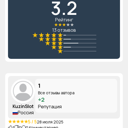
3.2
Рейтинг
★
★
★
★
★
13 отзывов
★
★
★
★
★
★
★
★
★
★
★
★
★
★
★
1
Все отзывы автора
+2
KuzinSlot
Репутация
Россия
★
★
★
★
★
5 / 5
28 июля 2025
1
0
0 Комментариев