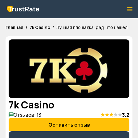
Главная
7k Casino
Лучшая площадка, рад, что нашел
7k Casino
★
★
★
★
★
Отзывов: 13
3.2
Оставить отзыв