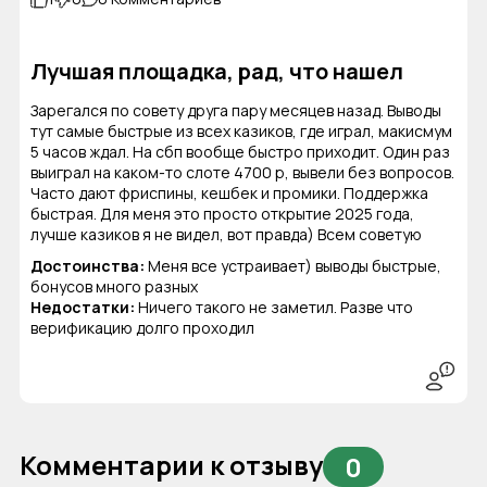
Лучшая площадка, рад, что нашел
Зарегался по совету друга пару месяцев назад. Выводы
тут самые быстрые из всех казиков, где играл, макисмум
5 часов ждал. На сбп вообще быстро приходит. Один раз
выиграл на каком-то слоте 4700 р, вывели без вопросов.
Часто дают фриспины, кешбек и промики. Поддержка
быстрая. Для меня это просто открытие 2025 года,
лучше казиков я не видел, вот правда) Всем советую
Достоинства:
Меня все устраивает) выводы быстрые,
бонусов много разных
Недостатки:
Ничего такого не заметил. Разве что
верификацию долго проходил
Комментарии к отзыву
0