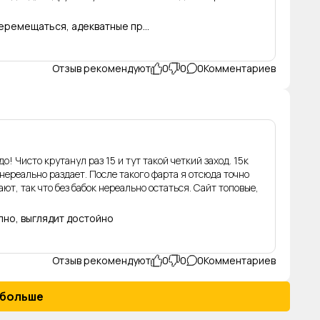
еремещаться, адекватные пр...
Отзыв рекомендуют
0
0
0
о! Чисто крутанул раз 15 и тут такой четкий заход. 15к
 нереально раздает. После такого фарта я отсюда точно
т, так что без бабок нереально остаться. Сайт топовые,
лно, выглядит достойно
Отзыв рекомендуют
0
0
0
 больше