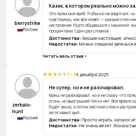
Казик, в котором реально можно з
Это прям мой вайб. Я обычно не азартная, но 
чувствуешь, как все живет — каждый спин к
berrystrike
настроение, будто общаешься с машиной: она
Россия
процентами. Один раз словила...
Достоинства:
Эмоции настоящие, атмосф
Недостатки:
Можно слишком увлечься и
Читать весь отзыв
★
★
★
★
★
3 / 5
5 декабря 2025
Не супер, но и не разочаровал.
Фреш не разочаровал, но и не скажу, что пр
огонь, но выигрышей почти нет. Все время о
zerkalo-
будет заход, а потом жесткий слив и растройс
hunt
затягивают вып...
Россия
Достоинства:
Просто играть, каталог и
Недостатки:
Не очень везет, бонусы та