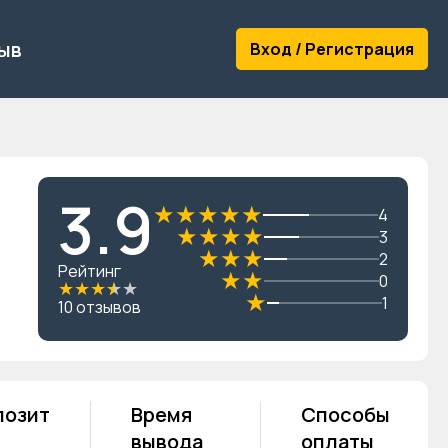
ыв
Вход / Регистрация
3.9
★
★
★
★
★
4
★
★
★
★
3
★
★
★
2
Рейтинг
★
★
0
★
★
★
★
★
★
1
10 отзывов
позит
Время
Способы
вывода
оплаты