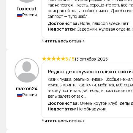
так напрегся – жесть, хорошо что хоть все-т
foxiecat
выигрышей ноль, вообще ничего. Даже бонус 
Россия
саппорт — тупо шабл...
Достоинства:
Ноль, плюсов здесь нет
Недостатки:
Задержки, нулевая отдача,
Читать весь отзыв
★
★
★
★
★
5 / 5
13 октября 2025
Редко где получаю столько позитив
Казик пушка, реально, чуваки. Вообще не жа
хочешь: крипта, карточки, мобилка, веб-сер
maxon24
захожу почти каждый вечер, и пока все четк
Россия
депы залетают за с...
Достоинства:
Очень крутой клуб, депы 
Недостатки:
Не обнаружил
Читать весь отзыв