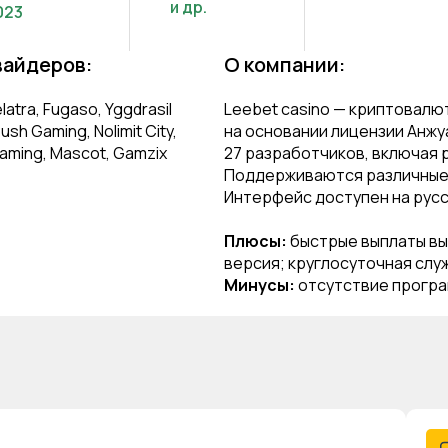
и др.
023
вайдеров:
О компании:
latra, Fugaso, Yggdrasil
Leebet casino — криптовалю
ush Gaming, Nolimit City,
на основании лицензии Анжуа
Gaming, Mascot, Gamzix
27 разработчиков, включая 
Поддерживаются различные 
Интерфейс доступен на русск
Плюсы:
быстрые выплаты вы
версия; круглосуточная слу
Минусы:
отсутствие програ