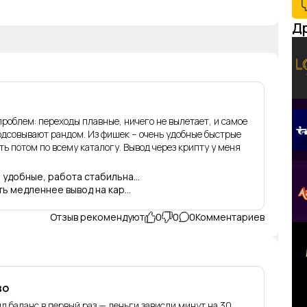
Др
 проблем: переходы плавные, ничего не вылетает, и самое
подсовывают рандом. Из фишек – очень удобные быстрые
ть потом по всему каталогу. Вывод через крипту у меня
 удобные, работа стабильна...
ь медленнее вывод на кар...
Отзыв рекомендуют
0
0
0
во
л баланс в первый раз — деньги зависли минут на 30,