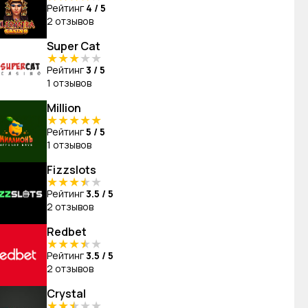
Рейтинг
4 / 5
2 отзывов
Super Cat
★
★
★
★
★
Рейтинг
3 / 5
1 отзывов
Million
★
★
★
★
★
Рейтинг
5 / 5
1 отзывов
Fizzslots
★
★
★
★
★
Рейтинг
3.5 / 5
2 отзывов
Redbet
★
★
★
★
★
Рейтинг
3.5 / 5
2 отзывов
Crystal
★
★
★
★
★