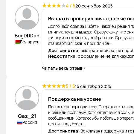
★
★
★
★
★
4 / 5
20 сентября 2025
Выплаты проверил лично, все четк
Долго наблюдал за Либет и наконец решил по
минималку для вывода. Сразу скажу, что сн
BogDDDan
заявку и спокойно ждал обработки. Сразу з
Беларусь
стандартная, сканы приняли бе...
Достоинства:
быстрая верифа, нет пробл
Недостатки:
оформление не для каждо
Читать весь отзыв
★
★
★
★
★
5 / 5
15 сентября 2025
Поддержка на уровне
Писал в саппорт один раз. Оператор ответил
и решили проблему. Хотя ответ занял больш
Qaz_21
сообщениями. Хотелось бы побольше оператив
Россия
целом поддержка ...
Достоинства:
Вежливая поддержка и го