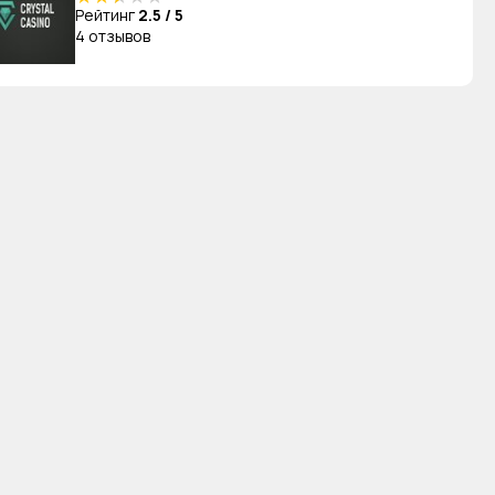
Рейтинг
2.5 / 5
4 отзывов