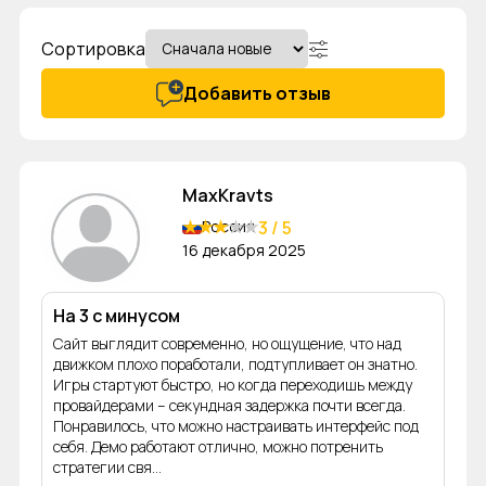
Сортировка
Добавить отзыв
MaxKravts
★
★
★
★
★
Россия
3 / 5
16 декабря 2025
На 3 с минусом
Сайт выглядит современно, но ощущение, что над
движком плохо поработали, подтупливает он знатно.
Игры стартуют быстро, но когда переходишь между
провайдерами – секундная задержка почти всегда.
Понравилось, что можно настраивать интерфейс под
себя. Демо работают отлично, можно потренить
стратегии свя...