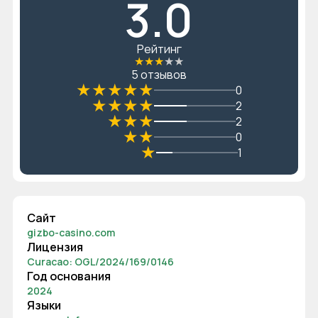
3.0
Рейтинг
★
★
★
★
★
5 отзывов
★
★
★
★
★
0
★
★
★
★
2
★
★
★
2
★
★
0
★
1
Сайт
gizbo-casino.com
Лицензия
Curacao: OGL/2024/169/0146
Год основания
2024
Языки