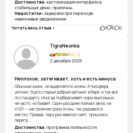
Достоинства:
кастомизация интерфейса,
стабильные демо, приличны...
Недостатки:
задержки при переходе,
навязчивые уведомления
Читать весь отзыв
0
0
0
TigraNeonka
★
★
★
★
★
Россия
4 / 5
2 декабря 2025
Неплохое, затягивает, хоть и есть минуса
Обычный казик, не выделяется ничем. Атмосфера
уютная, будто старый добрый автомат в баре, а так все
по стандарту. Иногда подбрасывает норм выигрыши,
не часто, но бывает. Один раз даже поймал занос на
x120 — настроение сразу огонь, так радовался,
жестко. Правда, пару раз зависал сайт, пришлось
перегр...
Достоинства:
программа лояльноссти,
оформление, заходы.