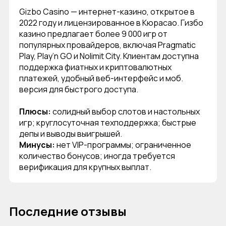
Gizbo Casino — интернет-казино, открытое в
2022 году и лицензированное в Кюрасао. Гизбо
казино предлагает более 9 000 игр от
популярных провайдеров, включая Pragmatic
Play, Play’n GO и Nolimit City. Клиентам доступна
поддержка фиатных и криптовалютных
платежей, удобный веб-интерфейс и моб.
версия для быстрого доступа.
Плюсы:
солидный выбор слотов и настольных
игр; круглосуточная техподдержка; быстрые
депы и выводы выигрышей.
Минусы:
нет VIP-программы; ограниченное
количество бонусов; иногда требуется
верификация для крупных выплат.
Последние отзывы