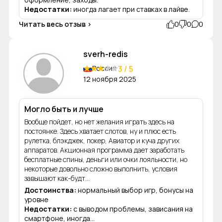
Недостатки:
иногда лагает при ставках в лайве.
Читать весь отзыв
0
0
0
sverh-redis
★
★
★
★
★
Россия
3 / 5
12 ноября 2025
Могло быть и лучше
Вообще пойдет, но нет желания играть здесь на
постоянке. Здесь хватает слотов, ну и плюс есть
рулетка, блэкджек, покер, Авиатор и куча других
аппаратов. Акционная программа дает заработать
бесплатные спины, деньги или очки лояльности, но
некоторые довольно сложно выполнить, условия
завышают как-будт...
Достоинства:
нормальный выбор игр, бонусы на
уровне
Недостатки:
с выводом проблемы, зависания на
смартфоне, иногда...