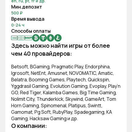
en, ru, pt, fr и др.
Мин.депозит
500 ₽
Время вывода
0-24 ч
Способы оплаты
Здесь можно найти игры от более
чем 40 провайдеров:
Betsoft, BGaming, Pragmatic Play, Endorphina,
Igrosoft, NetEnt, Amusnet, NOVOMATIC, Amatic,
Belatra, Booming Games, Playtech, Quickspin,
Yggdrasil Gaming, Evolution Gaming, Evoplay, Play’n
GO, Red Tiger, Kalamba Games, Big Time Gaming,
Nolimit City, Thunderkick, Skywind, GameArt, Tom
Horn Gaming, Spinomenal, Platipus, Swintt,
Gamomat, Pg Soft, RubyPlay, Spadegaming, KA
Gaming, Hacksaw Gaming и др.
О компании: