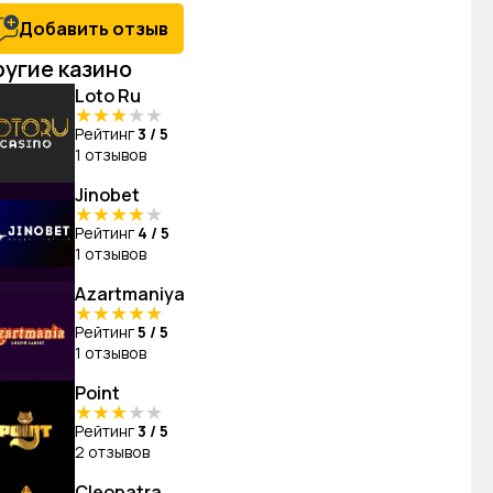
Добавить отзыв
угие казино
Loto Ru
★
★
★
★
★
Рейтинг
3 / 5
1 отзывов
Jinobet
★
★
★
★
★
Рейтинг
4 / 5
1 отзывов
Azartmaniya
★
★
★
★
★
Рейтинг
5 / 5
1 отзывов
Point
★
★
★
★
★
Рейтинг
3 / 5
2 отзывов
Cleopatra