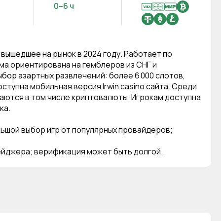
0–6 ч
, вышедшее на рынок в 2024 году. Работает по
а ориентирована на гемблеров из СНГ и
бор азартных развлечений: более 6 000 слотов,
оступна мобильная версия Irwin casino сайта. Среди
аются в том числе криптовалюты. Игрокам доступна
ка.
ьшой выбор игр от популярных провайдеров;
ейджера; верификация может быть долгой.