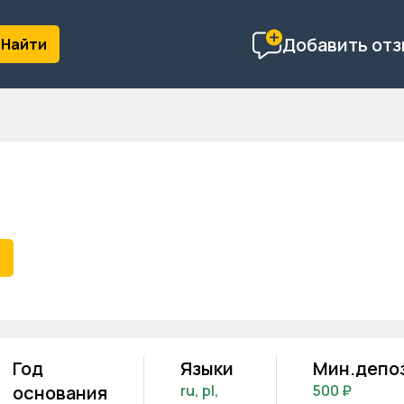
Добавить отз
в
Год
Языки
Мин.депо
основания
ru, pl,
500 ₽