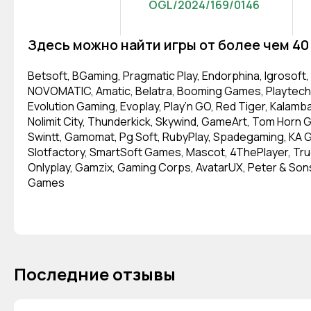
OGL/2024/169/0146
Здесь можно найти игры от более чем 40
Betsoft, BGaming, Pragmatic Play, Endorphina, Igrosoft
NOVOMATIC, Amatic, Belatra, Booming Games, Playtech,
Evolution Gaming, Evoplay, Play’n GO, Red Tiger, Kalam
Nolimit City, Thunderkick, Skywind, GameArt, Tom Horn 
Swintt, Gamomat, Pg Soft, RubyPlay, Spadegaming, KA
Slotfactory, SmartSoft Games, Mascot, 4ThePlayer, Tr
Onlyplay, Gamzix, Gaming Corps, AvatarUX, Peter & Sons
Games
Последние отзывы