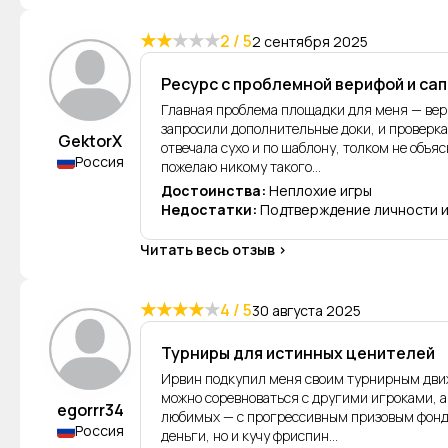
★
★
★
★
★
2 / 5
2 сентября 2025
Ресурс с проблемной верифой и са
Главная проблема площадки для меня — вер
запросили дополнительные доки, и проверка
GektorX
отвечала сухо и по шаблону, толком не объяс
Россия
пожелаю никому такого...
Достоинства:
Неплохие игры
Недостатки:
Подтверждение личности и 
Читать весь отзыв
★
★
★
★
★
4 / 5
30 августа 2025
Турниры для истинных ценителей
Ирвин подкупил меня своим турнирным движ
можно соревноваться с другими игроками, а 
egorrr34
любимых — с прогрессивным призовым фондом
Россия
деньги, но и кучу фриспин...