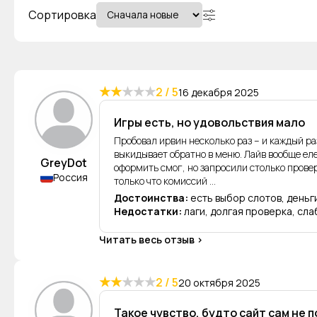
Сортировка
★
★
★
★
★
2 / 5
16 декабря 2025
Игры есть, но удовольствия мало
Пробовал ирвин несколько раз – и каждый раз
выкидывает обратно в меню. Лайв вообще еле
GreyDot
оформить смог, но запросили столько провер
Россия
только что комиссий ...
Достоинства:
есть выбор слотов, деньг
Недостатки:
лаги, долгая проверка, сла
Читать весь отзыв
★
★
★
★
★
2 / 5
20 октября 2025
Такое чувство, будто сайт сам не 