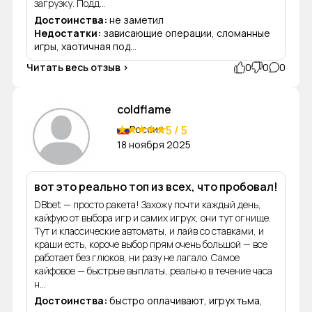
загрузку. Подд...
Достоинства:
не заметил
Недостатки:
зависающие операции, сломанные
игры, хаотичная под...
Читать весь отзыв
0
0
0
coldflame
★
★
★
★
★
Россия
5 / 5
18 ноября 2025
вот это реально топ из всех, что пробовал!
DBbet — просто ракета! Захожу почти каждый день,
кайфую от выбора игр и самих игрух, они тут огнище.
Тут и классические автоматы, и лайв со ставками, и
краши есть, короче выбор прям очень большой — все
работает без глюков, ни разу не лагало. Самое
кайфовое — быстрые выплаты, реально в течение часа
н...
Достоинства:
быстро оплачивают, игрух тьма,