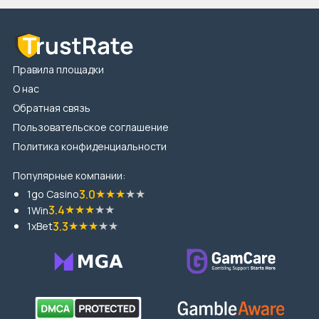
Правила площадки
О нас
Обратная связь
Пользовательское соглашение
Политика конфиденциальности
Популярные компании:
★
★
★
★
★
3.0
1go Casino
★
★
★
★
★
3.4
1Win
★
★
★
★
★
3.3
1xBet