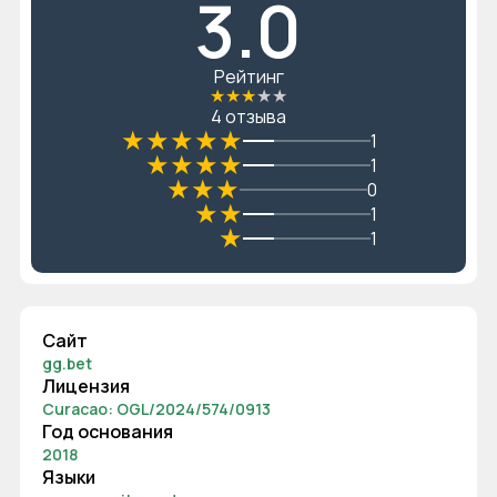
3.0
Рейтинг
★
★
★
★
★
4 отзыва
★
★
★
★
★
1
★
★
★
★
1
★
★
★
0
★
★
1
★
1
Сайт
gg.bet
Лицензия
Curacao: OGL/2024/574/0913
Год основания
2018
Языки