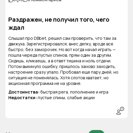
Раздражен, не получил того, чего
ждал
Слышал про DBbet, решил сам проверить, что там за
движуха. Зарегистрировался, внес депку, вроде все
быстро, без заморочек. Но вот когда начал играть —
пошла череда пустых спинов, прям один за другим.
Сидишь, кликаешь, а в ответ тишина и ноль отдачи.
Потом выкинуло ошибку, пришлось заново заходить,
настроение сразу упало. Пробовал еще пару дней, но
ситуация не поменялась. Хотя слотов хватает, но
акционная программа не на уровне.
Достоинства:
быстрая рега, пополнение и игра
Недостатки:
пустые спины, слабые акции