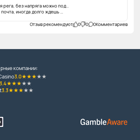
 рега, без напряга можно под...
почта, иногда долго ждешь ...
Отзыв рекомендуют
0
0
0
рные компании:
★
★
★
★
★
Casino
3.0
★
★
★
★
★
3.4
★
★
★
★
★
t
3.3