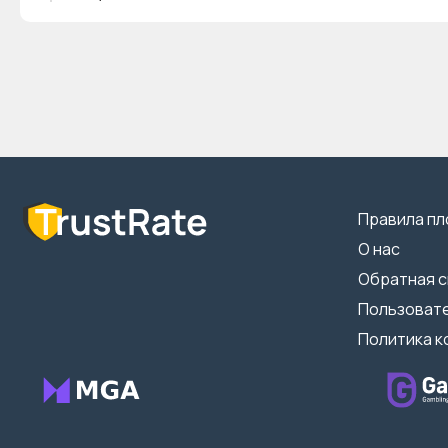
Правила п
О нас
Обратная с
Пользоват
Политика 