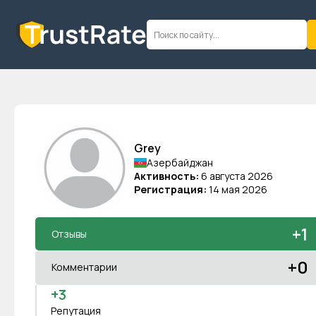
Grey
Азербайджан
Активность:
6 августа 2026
Регистрация:
14 мая 2026
+1
Отзывы
+0
Комментарии
+3
Репутация