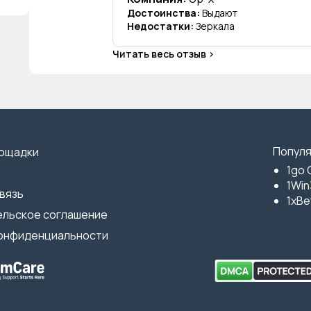
Достоинства:
Выдают
Недостатки:
Зеркала
Читать весь отзыв
Популя
лощадки
1go 
1Win
вязь
1xBe
ельское соглашение
конфиденциальности