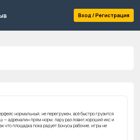
ыв
Вход / Регистрация
терфейс нормальный, не перегружен, всё быстро грузится
аш — адреналин прям норм, пару раз ловил хороший икс и
ак что площадка пока радует.Бонусы рабочие, игры не