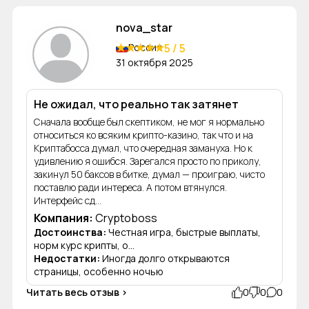
nova_star
★
★
★
★
★
Россия
5 / 5
31 октября 2025
Не ожидал, что реально так затянет
Сначала вообще был скептиком, не мог я нормально
относиться ко всяким крипто-казино, так что и на
Криптабосса думал, что очередная замануха. Но к
удивлению я ошибся. Зарегался просто по приколу,
закинул 50 баксов в битке, думал — проиграю, чисто
поставлю ради интереса. А потом втянулся.
Интерфейс сд...
Компания:
Cryptoboss
Достоинства:
Честная игра, быстрые выплаты,
норм курс крипты, о...
Недостатки:
Иногда долго открываются
страницы, особенно ночью
Читать весь отзыв
0
0
0