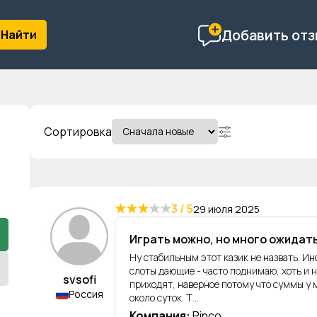
Добавить отз
Сортировка
★
★
★
★
★
3 / 5
29 июля 2025
Играть можно, но много ожидать
Ну стабильным этот казик не назвать. Ин
слоты дающие - часто поднимаю, хоть и 
svsofi
приходят, наверное потому что суммы у м
Россия
около суток. Т...
Компания:
Pinco