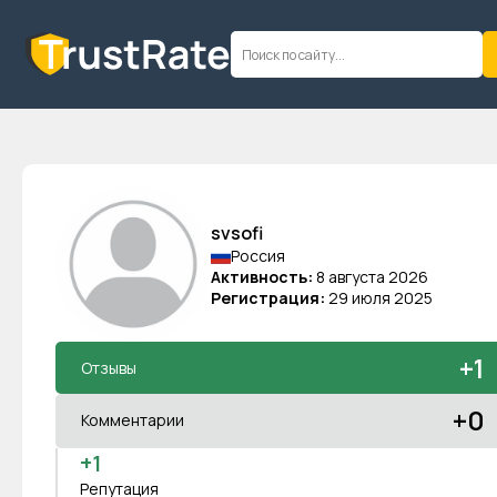
svsofi
Россия
Активность:
8 августа 2026
Регистрация:
29 июля 2025
+1
Отзывы
+0
Комментарии
+1
Репутация