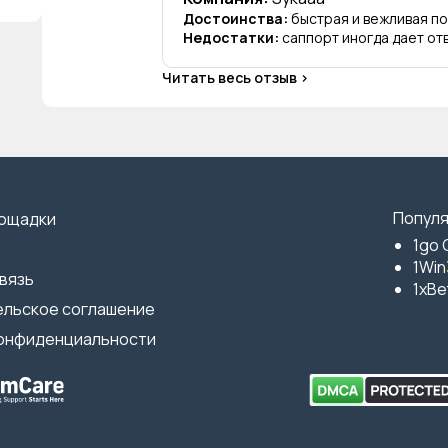
Достоинства:
быстрая и вежливая п
Недостатки:
саппорт иногда дает от
Читать весь отзыв
Популя
лощадки
1go 
1Win
вязь
1xBe
ельское соглашение
конфиденциальности