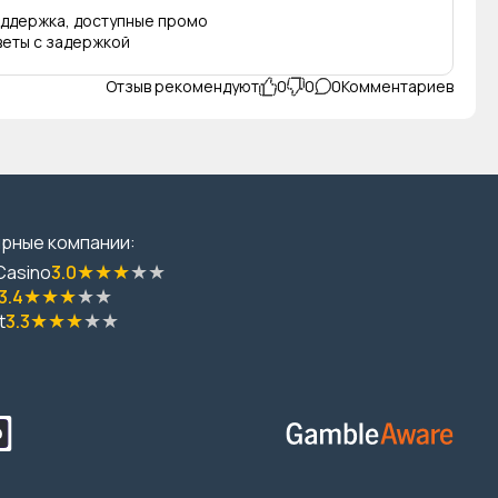
оддержка, доступные промо
веты с задержкой
Отзыв рекомендуют
0
0
0
рные компании:
★
★
★
★
★
Casino
3.0
★
★
★
★
★
3.4
★
★
★
★
★
t
3.3