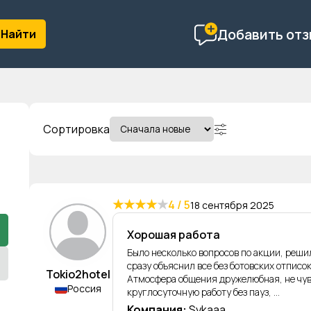
Добавить отз
Сортировка
★
★
★
★
★
4 / 5
18 сентября 2025
Хорошая работа
Было несколько вопросов по акции, решил
сразу объяснил все без ботовских отпис
Tokio2hotel
Атмосфера общения дружелюбная, не чувс
Россия
круглосуточную работу без пауз, ...
Компания:
Sykaaa