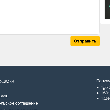
Отправить
Популя
лощадки
1go 
1Win
вязь
1xBe
ельское соглашение