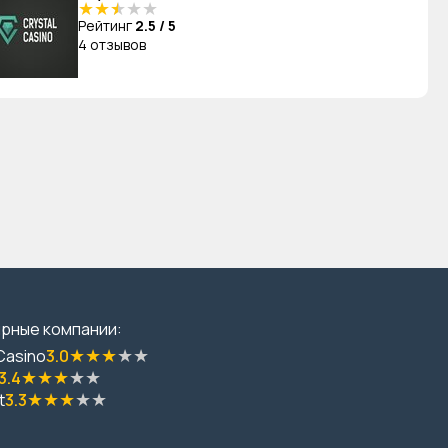
★
★
★
★
★
Рейтинг
2.5 / 5
4 отзывов
рные компании:
★
★
★
★
★
Casino
3.0
★
★
★
★
★
3.4
★
★
★
★
★
t
3.3