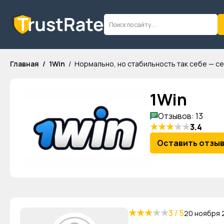
Главная
1Win
Нормально, но стабильность так себе — се
1Win
Отзывов: 13
★
★
★
★
★
3.4
Оставить отзы
★
★
★
★
★
3 / 5
20 ноября 