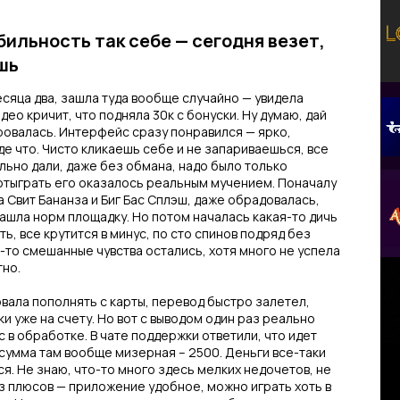
бильность так себе — сегодня везет,
шь
есяца два, зашла туда вообще случайно — увидела
део кричит, что подняла 30к с бонуски. Ну думаю, дай
ровалась. Интерфейс сразу понравился — ярко,
где что. Чисто кликаешь себе и не запариваешься, все
льно дали, даже без обмана, надо было только
 отыграть его оказалось реальным мучением. Поначалу
а Свит Бананза и Биг Бас Сплэш, даже обрадовалась,
нашла норм площадку. Но потом началась какая-то дичь
ь, все крутится в минус, по сто спинов подряд без
е-то смешанные чувства остались, хотя много не успела
тно.
вала пополнять с карты, перевод быстро залетел,
ки уже на счету. Но вот с выводом один раз реально
ус в обработке. В чате поддержки ответили, что идет
 сумма там вообще мизерная – 2500. Деньги все-таки
я. Не знаю, что-то много здесь мелких недочетов, не
Из плюсов — приложение удобное, можно играть хоть в