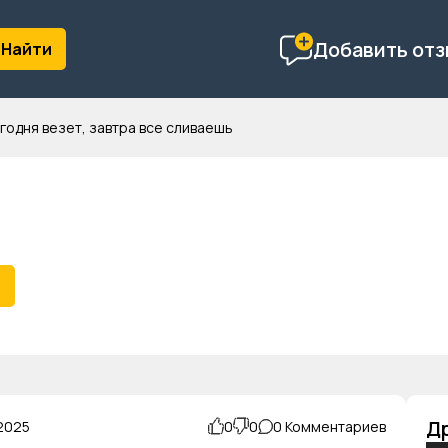
Добавить отз
годня везет, завтра все сливаешь
в
Др
2025
0
0
0 Комментариев