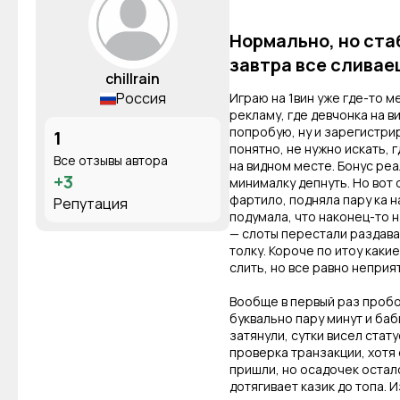
Нормально, но ста
завтра все сливае
chillrain
Россия
Играю на 1вин уже где-то м
рекламу, где девчонка на ви
попробую, ну и зарегистри
1
понятно, не нужно искать, 
Все отзывы автора
на видном месте. Бонус реа
+3
минималку депнуть. Но вот
фартило, подняла пару ка н
Репутация
подумала, что наконец-то 
— слоты перестали раздават
толку. Короче по итоу каки
слить, но все равно неприя
Вообще в первый раз пробо
буквально пару минут и баб
затянули, сутки висел стат
проверка транзакции, хотя
пришли, но осадочек осталс
дотягивает казик до топа. 