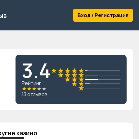
ыв
Вход / Регистрация
3.4
★
★
★
★
★
★
★
★
★
★
★
★
★
★
Рейтинг
★
★
★
★
★
★
13 отзывов
угие казино