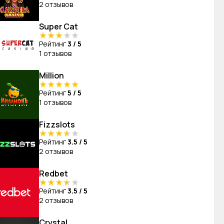
2 отзывов
Super Cat
★
★
★
★
★
Рейтинг
3 / 5
1 отзывов
Million
★
★
★
★
★
Рейтинг
5 / 5
1 отзывов
Fizzslots
★
★
★
★
★
Рейтинг
3.5 / 5
2 отзывов
Redbet
★
★
★
★
★
Рейтинг
3.5 / 5
2 отзывов
Crystal