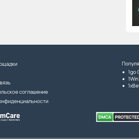
Популя
лощадки
1go 
1Win
вязь
1xBe
ельское соглашение
конфиденциальности