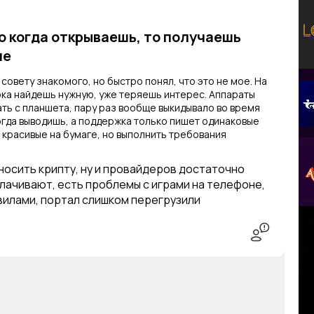
о когда открываешь, то получаешь
ие
совету знакомого, но быстро понял, что это не мое. На
ока найдешь нужную, уже теряешь интерес. Аппараты
ать с планшета, пару раз вообще выкидывало во время
когда выводишь, а поддержка только пишет одинаковые
ы красивые на бумаге, но выполнить требования
осить крипту, ну и провайдеров достаточно
лачивают, есть проблемы с играми на телефоне,
илами, портал слишком перегрузили