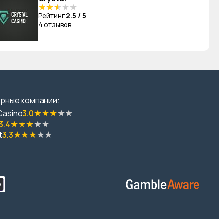
★
★
★
★
★
Рейтинг
2.5 / 5
4 отзывов
рные компании:
★
★
★
★
★
Casino
3.0
★
★
★
★
★
3.4
★
★
★
★
★
t
3.3