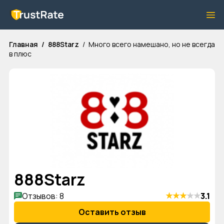
Главная
888Starz
Много всего намешано, но не всегда
в плюс
888Starz
★
★
★
★
★
Отзывов: 8
3.1
Оставить отзыв