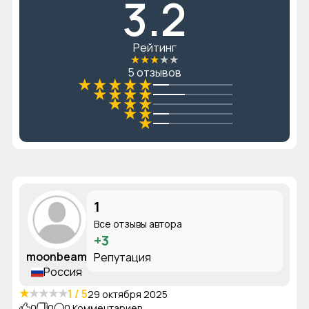
3.2
Рейтинг
★
★
★
★
★
5 отзывов
★
★
★
★
★
★
★
★
★
★
★
★
★
★
★
1
Все отзывы автора
+3
moonbeam
Репутация
Россия
★
★
★
★
★
1 / 5
29 октября 2025
0
0
0 Комментариев