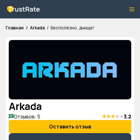
Главная
Arkada
Бесполезно, днище!
Arkada
★
★
★
★
★
Отзывов: 5
3.2
Оставить отзыв