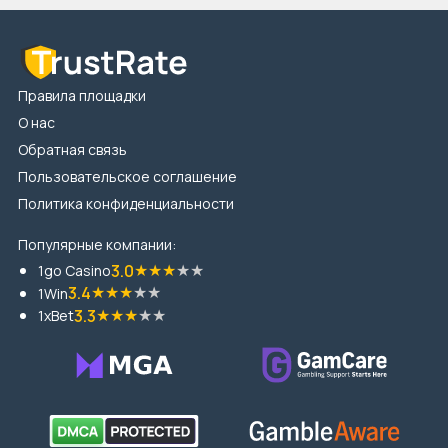
Правила площадки
О нас
Обратная связь
Пользовательское соглашение
Политика конфиденциальности
Популярные компании:
★
★
★
★
★
3.0
1go Casino
★
★
★
★
★
3.4
1Win
★
★
★
★
★
3.3
1xBet