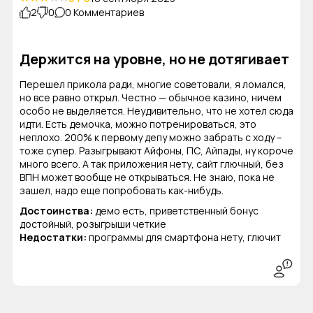
2
0
0 Комментариев
Держится на уровне, но не дотягивает
Перешел прикола ради, многие советовали, я ломался,
но все равно открыл. Честно — обычное казино, ничем
особо не выделяется. Неудивительно, что не хотел сюда
идти. Есть демочка, можно потренироваться, это
неплохо. 200% к первому депу можно забрать с ходу –
тоже супер. Разыгрывают Айфоны, ПС, Айпады, ну короче
много всего. А так приложения нету, сайт глючный, без
ВПН может вообще не открываться. Не знаю, пока не
зашел, надо еще попробовать как-нибудь.
Достоинства:
демо есть, приветственный бонус
достойный, розыгрыши четкие
Недостатки:
программы для смартфона нету, глючит