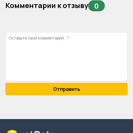
Комментарии к отзыву
0
Отправить