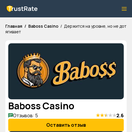
Главная
Baboss Casino
Держится на уровне, но не дот
ягивает
Baboss Casino
★
★
★
★
★
Отзывов: 5
2.6
Оставить отзыв