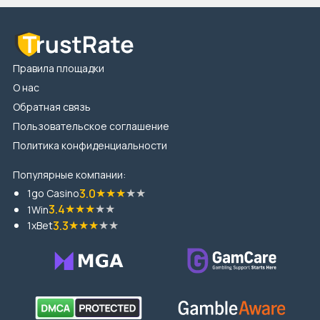
Правила площадки
О нас
Обратная связь
Пользовательское соглашение
Политика конфиденциальности
Популярные компании:
★
★
★
★
★
3.0
1go Casino
★
★
★
★
★
3.4
1Win
★
★
★
★
★
3.3
1xBet