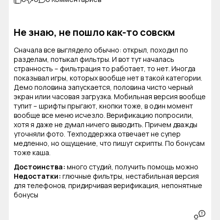
Не знаю, не пошло как-то совскм
Сначала все выглядело обычно: открыл, походил по
разделам, потыкал фильтры. И вот тут началась
странность – фильтрация то работает, то нет. Иногда
показывал игры, которых вообще нет в такой категории.
Демо половина запускается, половина чисто черный
экран илии часовая загрузка. Мобильная версия вообще
тупит – шрифты прыгают, кнопки тоже, в один момент
вообще все меню исчезло. Верификацию попросили,
хотя я даже не думал ничего выводить. Причем дважды
уточняли фото. Техподдержка отвечает не супер
медленно, но ощущение, что пишут скрипты. По бонусам
тоже каша.
Достоинства:
много студий, получить помощь можно
Недостатки:
глючные фильтры, нестабильная версия
для телефонов, придирчивая верификация, непонятные
бонусы