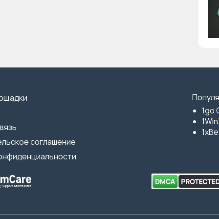
Популя
лощадки
1go 
1Win
вязь
1xBe
ельское соглашение
конфиденциальности