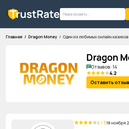
Главная
Dragon Money
Один из любимых онлайн казиков
Dragon M
Отзывов: 14
★
★
★
★
★
4.2
Оставить отзы
★
★
★
★
★
4 / 5
18 ноября 