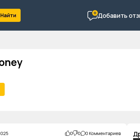
Добавить отз
oney
в
Др
2025
0
0
0 Комментариев