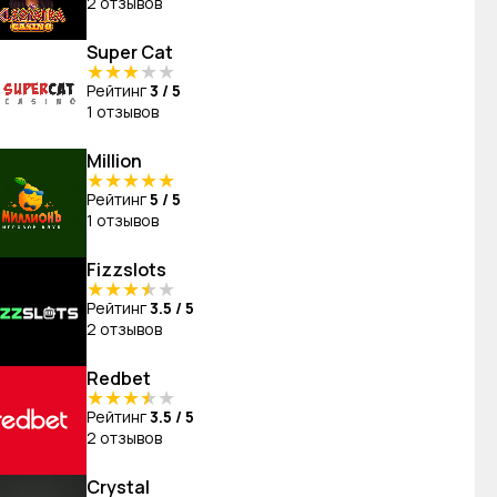
2 отзывов
Super Cat
★
★
★
★
★
Рейтинг
3 / 5
1 отзывов
Million
★
★
★
★
★
Рейтинг
5 / 5
1 отзывов
Fizzslots
★
★
★
★
★
Рейтинг
3.5 / 5
2 отзывов
Redbet
★
★
★
★
★
Рейтинг
3.5 / 5
2 отзывов
Crystal