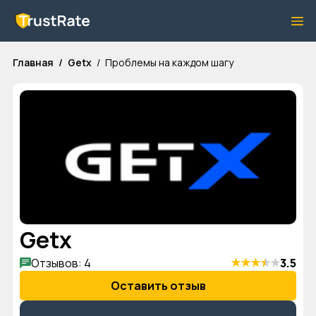
Главная
Getx
Проблемы на каждом шагу
Getx
★
★
★
★
★
Отзывов: 4
3.5
Оставить отзыв