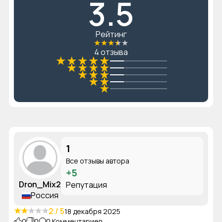
3.5
Рейтинг
★
★
★
★
★
4 отзыва
★
★
★
★
★
★
★
★
★
★
★
★
★
★
★
1
Все отзывы автора
+5
Dron_Mix2
Репутация
Россия
★
★
★
★
★
2 / 5
18 декабря 2025
0
0
0 Комментариев