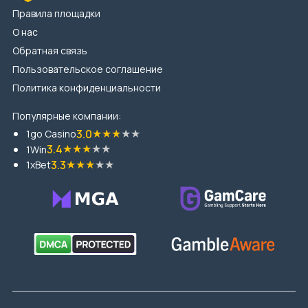
Правила площадки
О нас
Обратная связь
Пользовательское соглашение
Политика конфиденциальности
Популярные компании:
★
★
★
★
★
3.0
1go Casino
★
★
★
★
★
3.4
1Win
★
★
★
★
★
3.3
1xBet