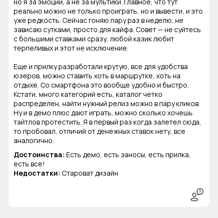
но я за эмоции, а не за мультики. Главное, что тут
реально можно не только проиграть, но и вывести, и это
уже редкость. Сейчас гоняю пару раз в неделю, не
зависаю сутками, просто для кайфа. Совет — не суйтесь
с большими ставками сразу, любой казик любит
терпеливых и этот не исключение.
Еще и прилку разработали крутую, все для удобства
юзеров, можно ставить хоть в маршрутке, хоть на
отдыхе. Со смартфона это вообще удобно и быстро.
Кстати, много категорий есть, каталог четко
распределен, найти нужный релиз можно в пару кликов.
Ну и в демо плюс дают играть, можно сколько хочешь
тайтлов протестить. Я в первый раз когда залетел сюда,
то пробовал, отличий от денежных ставок нету, все
аналогично.
Достоинства:
Есть демо, есть заносы, есть прилка,
есть все!
Недостатки:
Староват дизайн