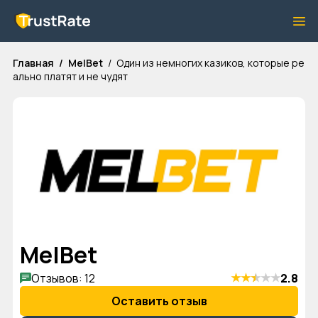
Главная
MelBet
Один из немногих казиков, которые ре
ально платят и не чудят
MelBet
★
★
★
★
★
Отзывов: 12
2.8
Оставить отзыв