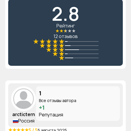
2.8
Рейтинг
★
★
★
★
★
12 отзывов
★
★
★
★
★
★
★
★
★
★
★
★
★
★
★
1
Все отзывы автора
+1
arctictern
Репутация
Россия
★
★
★
★
★
5 / 5
5 августа 2025