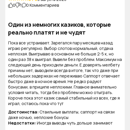
0
1
0 Комментариев
Один из немногих казиков, которые
реально платят и не чудят
Пока все устраивает. Зарегался пару месяцев назад,
играю регулярно. Выбор слотов нормальный, отдача
неплохая. Выигрываю в основном не больше 2-5 к, но
один раз 38 к выиграл. Вывели без проблем. Максимум на
следующий день приходили деньги. Е доверять мелбету
причины нет, выводили всегда в итоге, так что даже при
небольших задержках не переживаю Саппорт отвечает
быстро даже в ночное время. Не редко радуют
бонусами, в приципе неплохими. Главное внимательно
условия читать, тогда без проблем можно отыграть.
Короче пока этот казик самый стабильный из всех, где я
играл, остаюсь пока что тут
Достоинства:
Стаильные выплаты, саппорт на связи
даже ночью, неплохие бонусы
Недостатки:
Иногда выводы чуть дольше занимают