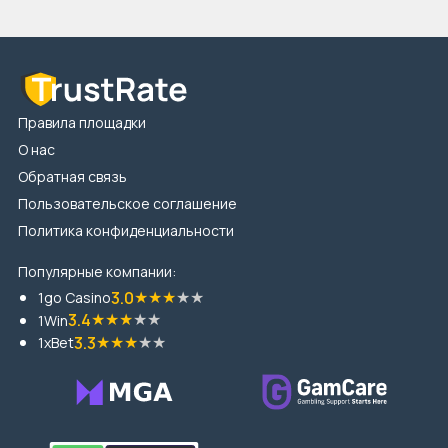
Правила площадки
О нас
Обратная связь
Пользовательское соглашение
Политика конфиденциальности
Популярные компании:
★
★
★
★
★
3.0
1go Casino
★
★
★
★
★
3.4
1Win
★
★
★
★
★
3.3
1xBet