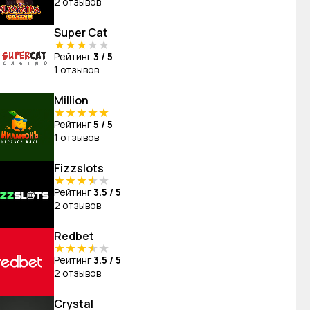
2 отзывов
Super Cat
★
★
★
★
★
Рейтинг
3 / 5
1 отзывов
Million
★
★
★
★
★
Рейтинг
5 / 5
1 отзывов
Fizzslots
★
★
★
★
★
Рейтинг
3.5 / 5
2 отзывов
Redbet
★
★
★
★
★
Рейтинг
3.5 / 5
2 отзывов
Crystal