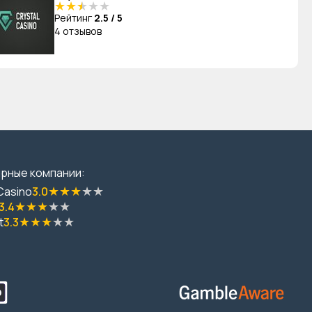
★
★
★
★
★
Рейтинг
2.5 / 5
4 отзывов
рные компании:
★
★
★
★
★
Casino
3.0
★
★
★
★
★
3.4
★
★
★
★
★
t
3.3