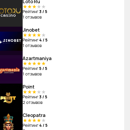
Loto Ru
★
★
★
★
★
Рейтинг
3 / 5
1 отзывов
Jinobet
★
★
★
★
★
Рейтинг
4 / 5
1 отзывов
Azartmaniya
★
★
★
★
★
Рейтинг
5 / 5
1 отзывов
Point
★
★
★
★
★
Рейтинг
3 / 5
2 отзывов
Cleopatra
★
★
★
★
★
Рейтинг
4 / 5