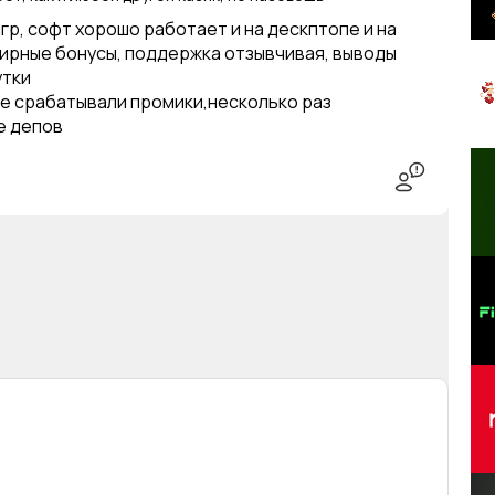
гр, cофт хорошо работает и на дескптопе и на
ирные бонусы, поддержка отзывчивая, выводы
утки
не срабатывали промики,несколько раз
е депов