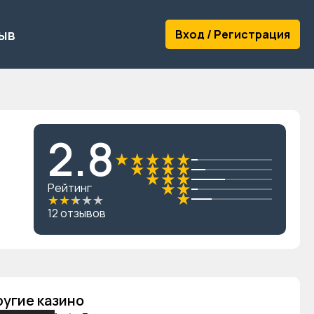
ыв
Вход / Регистрация
2.8
★
★
★
★
★
★
★
★
★
★
★
★
★
★
Рейтинг
★
★
★
★
★
★
12 отзывов
угие казино