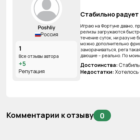
Стабильно радует
Играю на Фортуне давно, п
Poshliy
релизы загружаются быстро
Россия
течение суток, ни разу не 
можно дополнительно фрисп
1
заморачиваться, рега такая
дающие – реально. По мои
Все отзывы автора
+5
Достоинства:
Стабильн
Репутация
Недостатки:
Хотелось 
Комментарии к отзыву
0