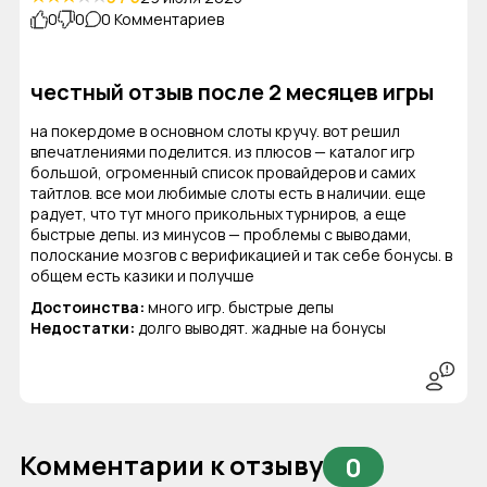
0
0
0 Комментариев
честный отзыв после 2 месяцев игры
на покердоме в основном слоты кручу. вот решил
впечатлениями поделится. из плюсов — каталог игр
большой, огроменный список провайдеров и самих
тайтлов. все мои любимые слоты есть в наличии. еще
радует, что тут много прикольных турниров, а еще
быстрые депы. из минусов — проблемы с выводами,
полоскание мозгов с верификацией и так себе бонусы. в
общем есть казики и получше
Достоинства:
много игр. быстрые депы
Недостатки:
долго выводят. жадные на бонусы
Комментарии к отзыву
0