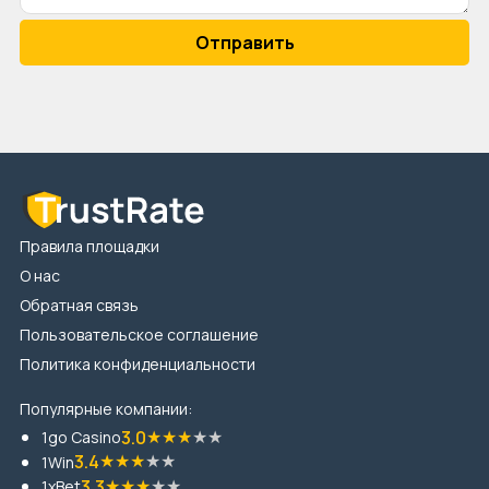
Отправить
Правила площадки
О нас
Обратная связь
Пользовательское соглашение
Политика конфиденциальности
Популярные компании:
★
★
★
★
★
3.0
1go Casino
★
★
★
★
★
3.4
1Win
★
★
★
★
★
3.3
1xBet