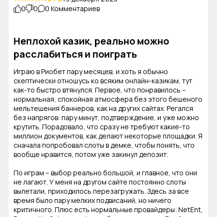
0
0
0 Комментариев
Неплохой казик, реально можно
расслабиться и поиграть
Играю в Риобет пару месяцев, и хоть я обычно
скептически отношусь ко всяким онлайн-казикам, тут
как-то быстро втянулся. Первое, что понравилось –
нормальная, спокойная атмосфера без этого бешеного
мельтешения баннеров, как на других сайтах. Регался
без напрягов: пару минут, подтверждение, и уже можно
крутить. Порадовало, что сразу не требуют какие-то
миллион документов, как делают некоторые площадки. Я
сначала попробовал слоты в демке, чтобы понять, что
вообще нравится, потом уже закинул депозит.
По играм – выбор реально большой, и главное, что они
не лагают. У меня на другом сайте постоянно слоты
вылетали, приходилось перезагружать. Здесь за все
время было пару мелких подвисаний, но ничего
критичного. Плюс есть нормальные провайдеры: NetEnt,