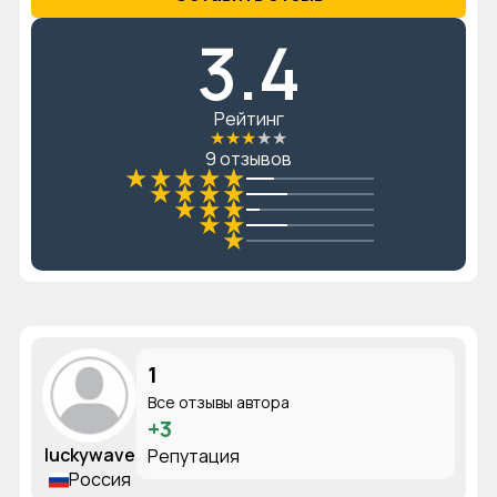
3.4
Рейтинг
★
★
★
★
★
9 отзывов
★
★
★
★
★
★
★
★
★
★
★
★
★
★
★
1
Все отзывы автора
+3
luckywave
Репутация
Россия