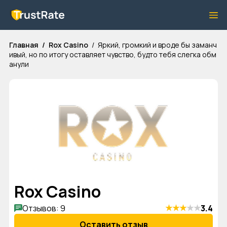
Главная
Rox Casino
Яркий, громкий и вроде бы заманч
ивый, но по итогу оставляет чувство, будто тебя слегка обм
анули
Rox Casino
★
★
★
★
★
Отзывов: 9
3.4
Оставить отзыв