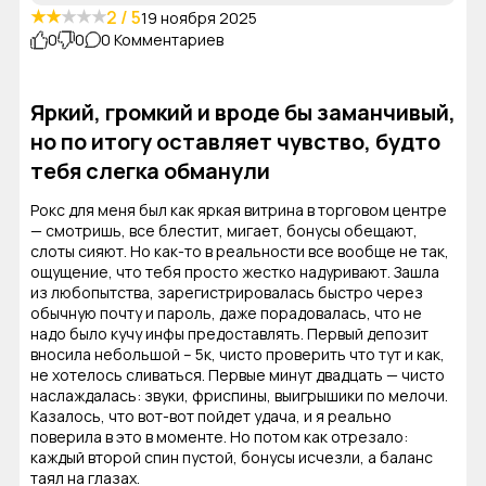
★
★
★
★
★
2 / 5
19 ноября 2025
0
0
0 Комментариев
Яркий, громкий и вроде бы заманчивый,
но по итогу оставляет чувство, будто
тебя слегка обманули
Рокс для меня был как яркая витрина в торговом центре
— смотришь, все блестит, мигает, бонусы обещают,
слоты сияют. Но как-то в реальности все вообще не так,
ощущение, что тебя просто жестко надуривают. Зашла
из любопытства, зарегистрировалась быстро через
обычную почту и пароль, даже порадовалась, что не
надо было кучу инфы предоставлять. Первый депозит
вносила небольшой – 5к, чисто проверить что тут и как,
не хотелось сливаться. Первые минут двадцать — чисто
наслаждалась: звуки, фриспины, выигрышики по мелочи.
Казалось, что вот-вот пойдет удача, и я реально
поверила в это в моменте. Но потом как отрезало:
каждый второй спин пустой, бонусы исчезли, а баланс
таял на глазах.