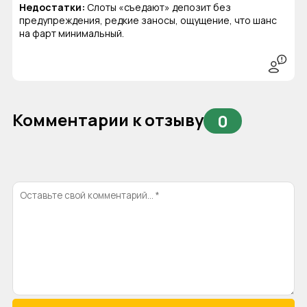
Недостатки:
Слоты «съедают» депозит без
предупреждения, редкие заносы, ощущение, что шанс
на фарт минимальный.
Комментарии к отзыву
0