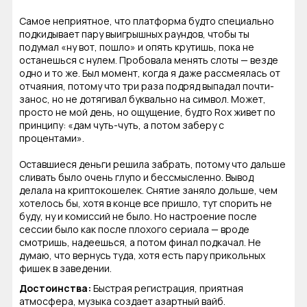
Самое неприятное, что платформа будто специально
подкидывает пару выигрышных раундов, чтобы ты
подумал «ну вот, пошло» и опять крутишь, пока не
останешься с нулем. Пробовала менять слоты — везде
одно и то же. Был момент, когда я даже рассмеялась от
отчаяния, потому что три раза подряд выпадал почти-
занос, но не дотягивал буквально на символ. Может,
просто не мой день, но ощущение, будто Rox живет по
принципу: «дам чуть-чуть, а потом заберу с
процентами».
Оставшиеся деньги решила забрать, потому что дальше
сливать было очень глупо и бессмысленно. Вывод
делала на криптокошелек. Снятие заняло дольше, чем
хотелось бы, хотя в конце все пришло, тут спорить не
буду, ну и комиссий не было. Но настроение после
сессии было как после плохого сериала — вроде
смотришь, надеешься, а потом финал подкачал. Не
думаю, что вернусь туда, хотя есть пару прикольных
фишек в заведении.
Достоинства:
Быстрая регистрация, приятная
атмосфера, музыка создает азартный вайб.