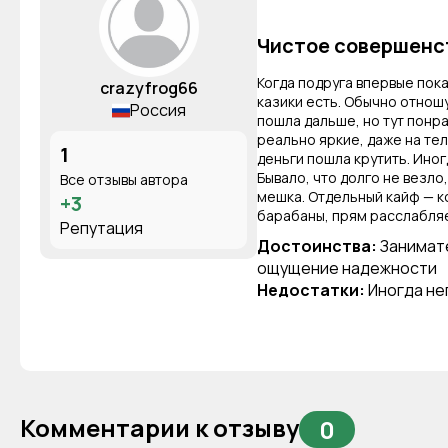
Чистое совершенс
Когда подруга впервые пока
crazyfrog66
казики есть. Обычно отношу
Россия
пошла дальше, но тут понра
реально яркие, даже на тел
1
деньги пошла крутить. Иног
Бывало, что долго не везло
Все отзывы автора
мешка. Отдельный кайф — к
+3
барабаны, прям расслабляе
Репутация
Достоинства:
Занимате
ощущение надежности
Недостатки:
Иногда не
Комментарии к отзыву
0