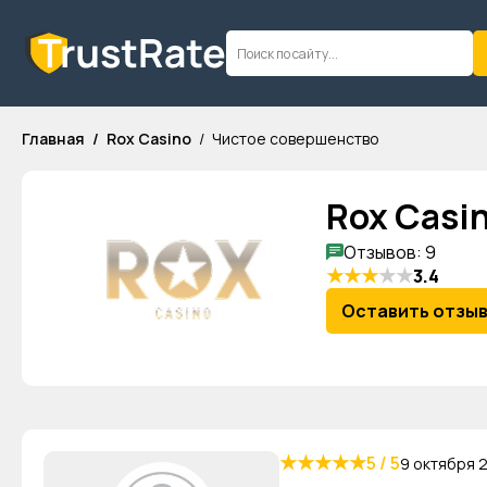
Главная
Rox Casino
Чистое совершенство
Rox Casi
Отзывов: 9
★
★
★
★
★
3.4
Оставить отзы
★
★
★
★
★
5 / 5
9 октября 