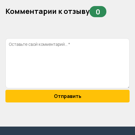
Комментарии к отзыву
0
Отправить