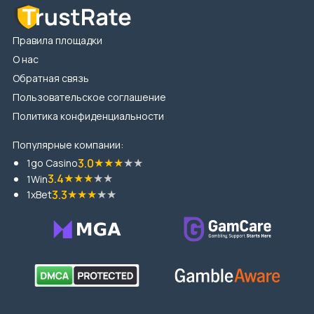
Правила площадки
О нас
Обратная связь
Пользовательское соглашение
Политика конфиденциальности
Популярные компании:
★
★
★
★
★
3.0
1go Casino
★
★
★
★
★
3.4
1Win
★
★
★
★
★
3.3
1xBet