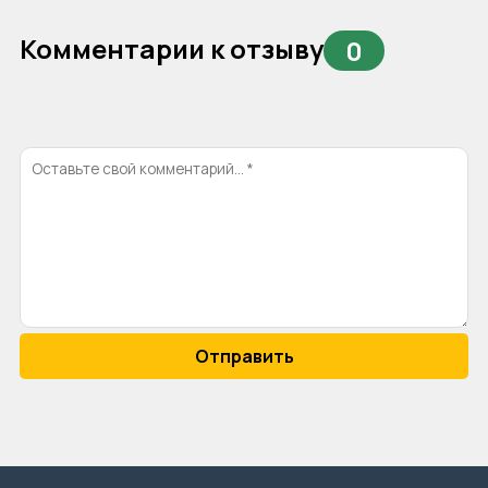
Комментарии к отзыву
0
Отправить