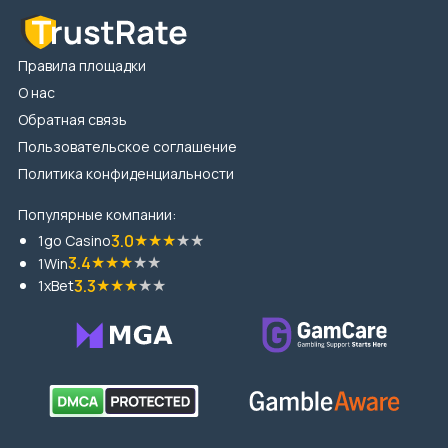
Правила площадки
О нас
Обратная связь
Пользовательское соглашение
Политика конфиденциальности
Популярные компании:
★
★
★
★
★
3.0
1go Casino
★
★
★
★
★
3.4
1Win
★
★
★
★
★
3.3
1xBet