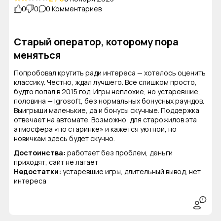
0
0
0 Комментариев
Старый оператор, которому пора
меняться
Попробовал крутить ради интереса — хотелось оценить
классику. Честно, ждал лучшего. Все слишком просто,
будто попал в 2015 год. Игры неплохие, но устаревшие,
половина — Igrosoft, без нормальных бонусных раундов.
Выигрыши маленькие, да и бонусы скучные. Поддержка
отвечает на автомате. Возможно, для старожилов эта
атмосфера «по старинке» и кажется уютной, но
новичкам здесь будет скучно.
Достоинства:
работает без проблем, деньги
приходят, сайт не лагает
Недостатки:
устаревшие игры, длительный вывод, нет
интереса