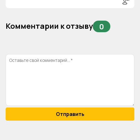
Комментарии к отзыву
0
Отправить