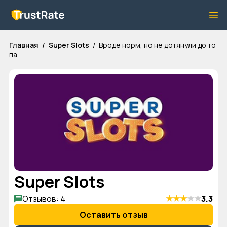
Главная
Super Slots
Вроде норм, но не дотянули до то
па
Super Slots
★
★
★
★
★
Отзывов: 4
3.3
Оставить отзыв