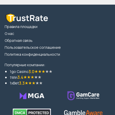
Правила площадки
О нас
Обратная связь
Пользовательское соглашение
Политика конфиденциальности
Популярные компании:
★
★
★
★
★
3.0
1go Casino
★
★
★
★
★
3.4
1Win
★
★
★
★
★
3.3
1xBet