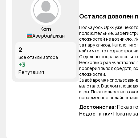
Остался доволен п
Пользуюсь Up-X уже некото
Korn
положительные. Зарегистри
Азербайджан
сложностей не возникло. И
за пару кликов. Каталог иг
2
найти что-то под настроени
Отдельно понравилось, что
Все отзывы автора
Несколько раз участвовал в
+3
проверил вывод средств, в
Репутация
сложностей.
За всё время использования
вылетало. В целом площадк
игры. Пока полностью дово
современное онлайн-казин
Достоинства:
Пока это
Недостатки:
Пока не з