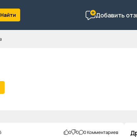
Добавить отз
в
в
Др
6
0
0
0 Комментариев