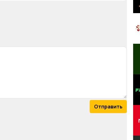
Отправить