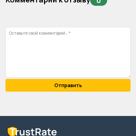
0
Отправить