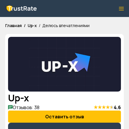
Главная
Up-x
Делюсь впечатлениями
Up-x
★
★
★
★
★
Отзывов: 38
4.6
Оставить отзыв