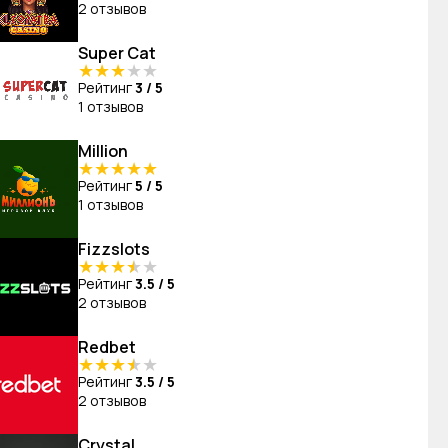
2 отзывов
Super Cat
★
★
★
★
★
Рейтинг
3 / 5
1 отзывов
Million
★
★
★
★
★
Рейтинг
5 / 5
1 отзывов
Fizzslots
★
★
★
★
★
Рейтинг
3.5 / 5
2 отзывов
Redbet
★
★
★
★
★
Рейтинг
3.5 / 5
2 отзывов
Crystal