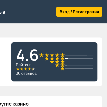
ыв
Вход / Регистрация
4.6
★
★
★
★
★
★
★
★
★
★
★
★
★
★
Рейтинг
★
★
★
★
★
★
36 отзывов
угие казино