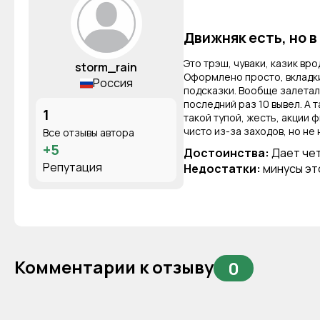
Движняк есть, но 
Это трэш, чуваки, казик вр
storm_rain
Оформлено просто, вкладки
Россия
подсказки. Вообще залетали 
последний раз 10 вывел. А т
1
такой тупой, жесть, акции 
чисто из-за заходов, но не
Все отзывы автора
+5
Достоинства:
Дает чет
Репутация
Недостатки:
минусы это
Комментарии к отзыву
0