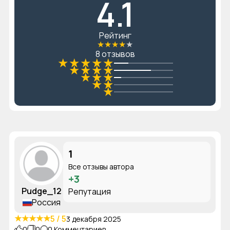
4.1
Рейтинг
★
★
★
★
★
8 отзывов
★
★
★
★
★
★
★
★
★
★
★
★
★
★
★
1
Все отзывы автора
+3
Pudge_12
Репутация
Россия
★
★
★
★
★
5 / 5
3 декабря 2025
0
0
0 Комментариев