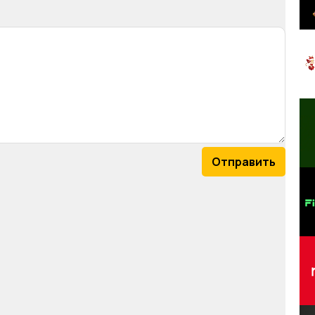
Отправить