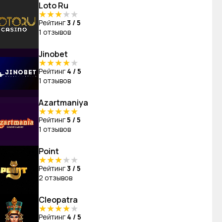
Loto Ru
★
★
★
★
★
Рейтинг
3 / 5
1 отзывов
Jinobet
★
★
★
★
★
Рейтинг
4 / 5
1 отзывов
Azartmaniya
★
★
★
★
★
Рейтинг
5 / 5
1 отзывов
Point
★
★
★
★
★
Рейтинг
3 / 5
2 отзывов
Cleopatra
★
★
★
★
★
Рейтинг
4 / 5