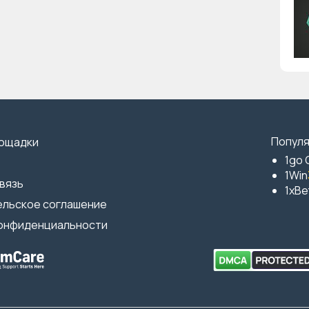
Популя
лощадки
1go 
1Win
вязь
1xBe
ельское соглашение
конфиденциальности