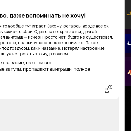
о, даже вспоминать не хочу!
о-то вообще тут играет. Захожу, регаюсь, вроде все ок,
сь какие-то сбои. Один слот открывается, другой
ал выигрыш — исчез! Просто нет, будто не существовал.
ерез раз, половину вопросов не понимают. Такое
е под градусом, как и название. Потерял настроение,
ше уж не трогать это чудо совсем.
 название, на этом все
е затупы, пропадают выигрыши, полное