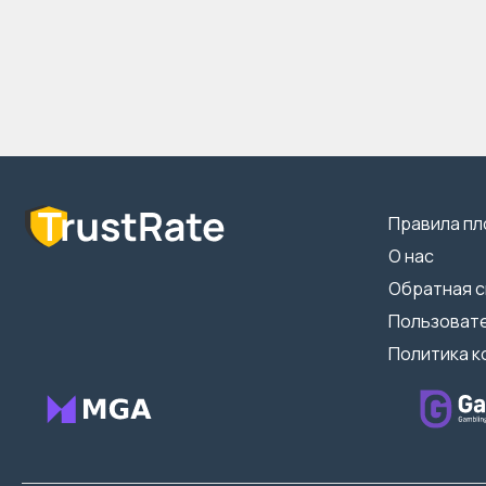
Правила п
О нас
Обратная с
Пользоват
Политика 