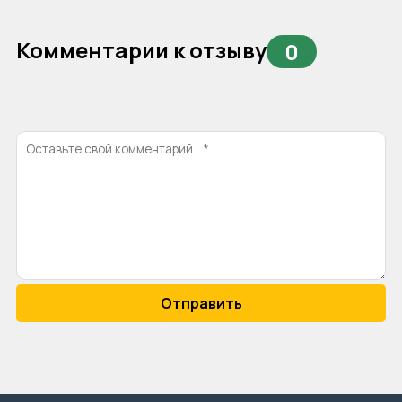
Комментарии к отзыву
0
Отправить