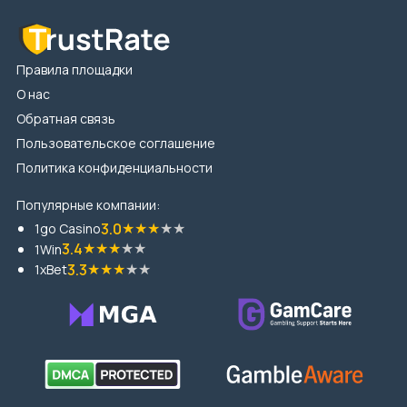
Правила площадки
О нас
Обратная связь
Пользовательское соглашение
Политика конфиденциальности
Популярные компании:
★
★
★
★
★
3.0
1go Casino
★
★
★
★
★
3.4
1Win
★
★
★
★
★
3.3
1xBet