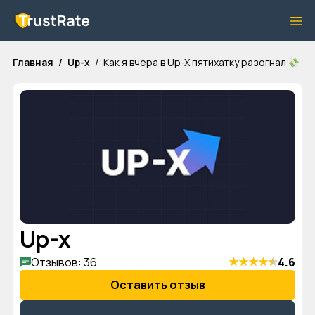
Главная
Up-x
Как я вчера в Up-X пятихатку разогнал
Up-x
★
★
★
★
★
Отзывов: 36
4.6
Оставить отзыв