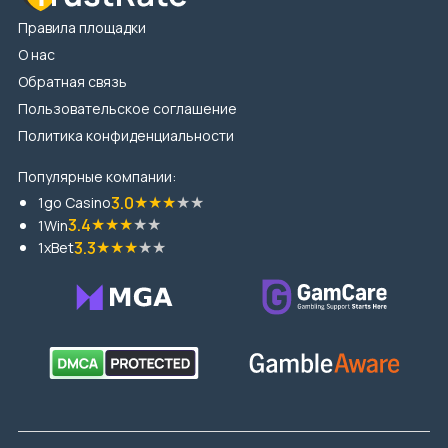
Правила площадки
О нас
Обратная связь
Пользовательское соглашение
Политика конфиденциальности
Популярные компании:
★
★
★
★
★
3.0
1go Casino
★
★
★
★
★
3.4
1Win
★
★
★
★
★
3.3
1xBet