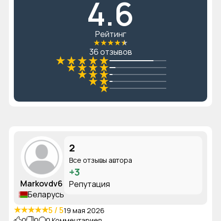
4.6
Рейтинг
★
★
★
★
★
36 отзывов
★
★
★
★
★
★
★
★
★
★
★
★
★
★
★
2
Все отзывы автора
+3
Markovdv6
Репутация
Беларусь
★
★
★
★
★
5 / 5
19 мая 2026
0
0
0 Комментариев