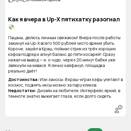
Как я вчера в Up-X пятихатку разогнал
Пацаны, делюсь личным свежаком! Вчера после работы
закинул на Up-X всего 500 рублей чисто время убить.
Короче, зашёл в Краш, поймал стрик из трёх хороших
кэфов подряд и апнул баланс до пяти косарей! Сразу
нажал на вывод — и, о чудо, через 20 минут бабки уже
звякнули на кивасе. Я лично кайфанул, площадка
реально даёт!
Достоинства:
Изи заносы: В краш-играх кэфы улетают в
космос, поднять иксы можно за пару кликов.
Недостатки:
Дизайн на любителя: Интерфейс яркий, в
темноте знатно выжигает глаза, если долго сидеть.