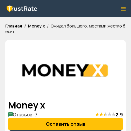
Главная
Money x
Ожидал большего, местами жестко б
есит
Money x
★
★
★
★
★
Отзывов: 7
2.9
Оставить отзыв