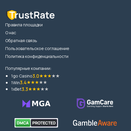
Правила площадки
О нас
Обратная связь
Пользовательское соглашение
Политика конфиденциальности
Популярные компании:
★
★
★
★
★
3.0
1go Casino
★
★
★
★
★
3.4
1Win
★
★
★
★
★
3.3
1xBet