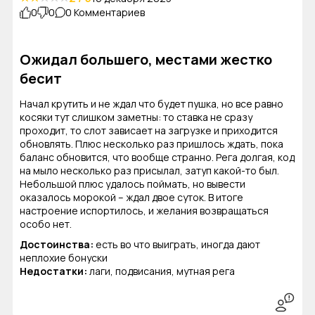
0
0
0 Комментариев
Ожидал большего, местами жестко
бесит
Начал крутить и не ждал что будет пушка, но все равно
косяки тут слишком заметны: то ставка не сразу
проходит, то слот зависает на загрузке и приходится
обновлять. Плюс несколько раз пришлось ждать, пока
баланс обновится, что вообще странно. Рега долгая, код
на мыло несколько раз присылал, затуп какой-то был.
Небольшой плюс удалось поймать, но вывести
оказалось морокой – ждал двое суток. В итоге
настроение испортилось, и желания возвращаться
особо нет.
Достоинства:
есть во что выиграть, иногда дают
неплохие бонуски
Недостатки:
лаги, подвисания, мутная рега