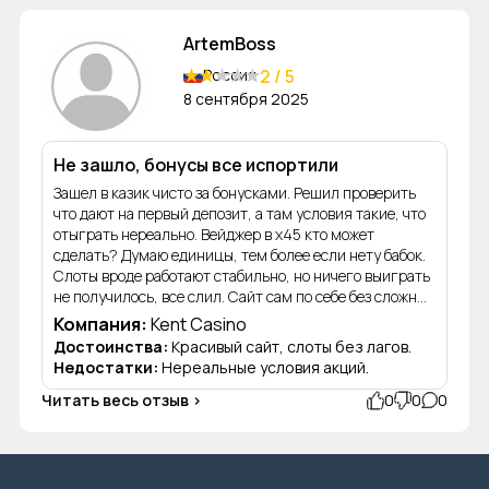
ArtemBoss
★
★
★
★
★
Россия
2 / 5
8 сентября 2025
Не зашло, бонусы все испортили
Зашел в казик чисто за бонусками. Решил проверить
что дают на первый депозит, а там условия такие, что
отыграть нереально. Вейджер в x45 кто может
сделать? Думаю единицы, тем более если нету бабок.
Слоты вроде работают стабильно, но ничего выиграть
не получилось, все слил. Сайт сам по себе без сложн...
Компания:
Kent Casino
Достоинства:
Красивый сайт, слоты без лагов.
Недостатки:
Нереальные условия акций.
Читать весь отзыв
0
0
0