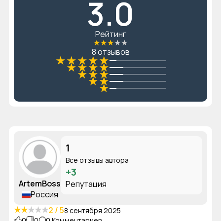
3.0
Рейтинг
★
★
★
★
★
8 отзывов
★
★
★
★
★
★
★
★
★
★
★
★
★
★
★
1
Все отзывы автора
+3
ArtemBoss
Репутация
Россия
★
★
★
★
★
2 / 5
8 сентября 2025
0
0
0 Комментариев