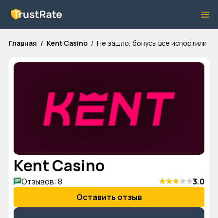
Главная
Kent Casino
Не зашло, бонусы все испортили
Kent Casino
★
★
★
★
★
Отзывов: 8
3.0
Оставить отзыв